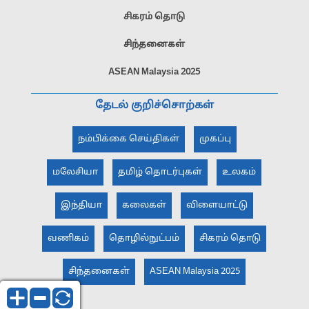
சிகரம் தொடு
சிந்தனைகள்
ASEAN Malaysia 2025
தேடல் குறிச்சொற்கள்
நம்பிக்கை செய்திகள்
முகப்பு
மலேசியா
தமிழ் தொடர்புகள்
உலகம்
இந்தியா
கலைகள்
விளையாட்டு
வணிகம்
தொழில்நுட்பம்
சிகரம் தொடு
சிந்தனைகள்
ASEAN Malaysia 2025