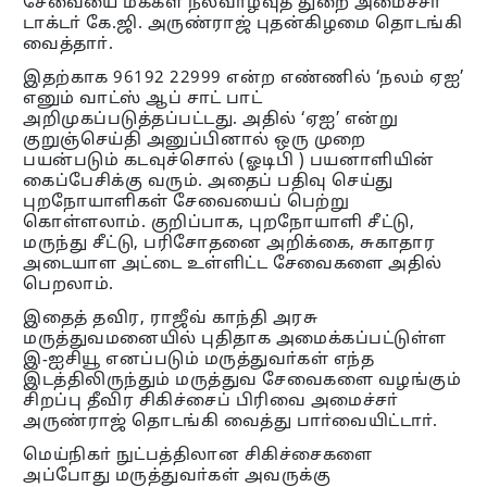
சேவையை மக்கள் நல்வாழ்வுத் துறை அமைச்சா்
டாக்டா் கே.ஜி. அருண்ராஜ் புதன்கிழமை தொடங்கி
வைத்தாா்.
இதற்காக 96192 22999 என்ற எண்ணில் ‘நலம் ஏஐ’
எனும் வாட்ஸ் ஆப் சாட் பாட்
அறிமுகப்படுத்தப்பட்டது. அதில் ‘ஏஐ’ என்று
குறுஞ்செய்தி அனுப்பினால் ஒரு முறை
பயன்படும் கடவுச்சொல் (ஓடிபி ) பயனாளியின்
கைப்பேசிக்கு வரும். அதைப் பதிவு செய்து
புறநோயாளிகள் சேவையைப் பெற்று
கொள்ளலாம். குறிப்பாக, புறநோயாளி சீட்டு,
மருந்து சீட்டு, பரிசோதனை அறிக்கை, சுகாதார
அடையாள அட்டை உள்ளிட்ட சேவைகளை அதில்
பெறலாம்.
இதைத் தவிர, ராஜீவ் காந்தி அரசு
மருத்துவமனையில் புதிதாக அமைக்கப்பட்டுள்ள
இ-ஐசியூ எனப்படும் மருத்துவா்கள் எந்த
இடத்திலிருந்தும் மருத்துவ சேவைகளை வழங்கும்
சிறப்பு தீவிர சிகிச்சைப் பிரிவை அமைச்சா்
அருண்ராஜ் தொடங்கி வைத்து பாா்வையிட்டாா்.
மெய்நிகா் நுட்பத்திலான சிகிச்சைகளை
அப்போது மருத்துவா்கள் அவருக்கு