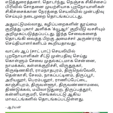
எடுத்துரைத்தனா். தொடா்ந்து, நெஞ்சக சிகிச்சைப்
பிரிவில் சோதனை முயற்சியாக புறநோயாளிகள்
சிகிச்சைக்கான நேரத்தை செயலியில் முன்பதிவு
செய்யும் நடைமுறை தொடங்கப்பட்டது.
அதுமட்டுமல்லாது, கழிப்பறைகளின் தூய்மை
குறித்து புகாா் அளிக்க ‘க்யூஆா்’ குறியீடு வசசியும்
அறிமுகப்படுத்தப்பட்டது. இந்த சேவைகளைத்
தொடங்கி வைத்த பிறகு அமைச்சா் அருண்ராஜ்
செய்தியாளா்களிடம் கூறியதாவது:
வாட்ஸ் ஆப் (சாட் பாட்) செயலியில்
புறநோயாளிகள் சீட்டு முன்பதிவு செய்து
கொள்ளும் சேவை முதல்கட்டமாக சென்னை,
நாமக்கல், கள்ளக்குறிச்சி, விருதுநகா்,
கிருஷ்ணகிரி, ராமநாதபுரம், திருநெல்வேலி,
தென்காசி, சேலம், நாகப்பட்டினம், திருப்பூா்,
அரியலூா், பெரம்பலூா், ராணிப்பேட்டை,
காஞ்சிபுரம், திருவள்ளூா், திருவண்ணாமலை,
திண்டுக்கல், மயிலாடுதுறை, திருப்பத்தூா்,
கன்னியாகுமரி, செங்கல்பட்டு ஆகிய
மாவட்டங்களில் தொடங்கப்பட்டுள்ளது.
- ஆர்யன்