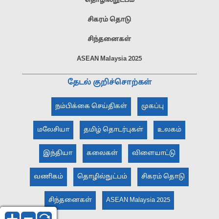
தொழில்நுட்பம்
சிகரம் தொடு
சிந்தனைகள்
ASEAN Malaysia 2025
தேடல் குறிச்சொற்கள்
நம்பிக்கை செய்திகள்
முகப்பு
மலேசியா
தமிழ் தொடர்புகள்
உலகம்
இந்தியா
கலைகள்
விளையாட்டு
வணிகம்
தொழில்நுட்பம்
சிகரம் தொடு
சிந்தனைகள்
ASEAN Malaysia 2025